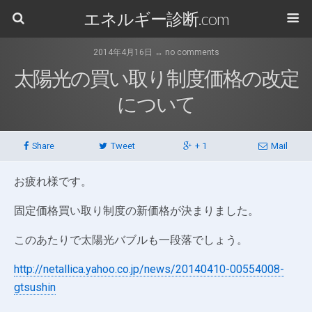
エネルギー診断.com
2014年4月16日 ↔ no comments
太陽光の買い取り制度価格の改定
について
Share
Tweet
+ 1
Mail
お疲れ様です。
固定価格買い取り制度の新価格が決まりました。
このあたりで太陽光バブルも一段落でしょう。
http://netallica.yahoo.co.jp/news/20140410-00554008-
gtsushin