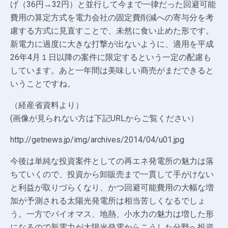
げ（36円→32円）と並行して今まで一律だった回避可能
費用の算定方式を電力会社の固定費削減への寄与分を考
慮する方式に見直すことで、未然に食い止めた形です。
新電力に過度に大きな打撃が出ないように、適用を平成
26年4月１日以降の案件に限定するという一定の配慮も
しています。あと一年間は美味しい商売がまだできると
いうことですね。
（経産省資料より）
(画像が見られない方は下記URLからご覧ください）
http://getnews.jp/img/archives/2014/04/u01.jpg
今後は単純な投資案件としての再エネ発電所の魅力は落
ちていくので、投資から卸販売まで一貫して手がけない
と利益が取りづらくなり、かつ回避可能費用の大幅な増
加が予測される太陽光発電所は相当苦しくなるでしょ
う。一方でバイオマス、地熱、小水力の魅力は増した形
になるので新電力が太陽光発電からこうした分野へ投資