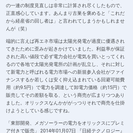
の一連の制度見直しは非常に計算され尽くしたもので、
正直感心しています。あんまり古巣を褒めると「これだ
から経産省の回し者は」と言われてしまうかもしれませ
んが（笑）
端的に言えば再エネ市場は太陽光発電が過度に優遇され
てきたために歪みが起きかけていました。利益率が保証
された高い値段で必ず電力会社が電気を買いとってくれ
るので各地で太陽光発電所の計画が乱立し、それに対し
て新電力と呼ばれる電力市場への新規参入会社がファイ
ナンスするか若しくは安く抑え込まれている回避可能費
用（約9.5円）で電力を調達して卸電力価格（約15円）で
販売してその差額を取る、という商売が広まりつつあり
ました。オリックスなんかががっつりそれで商売を仕掛
けようとしている感じですね。
「東部開発、メガソーラーの電力をオリックスにプレミ
ア付きで販売」 2014年01月07日 『日経テクノロジー』