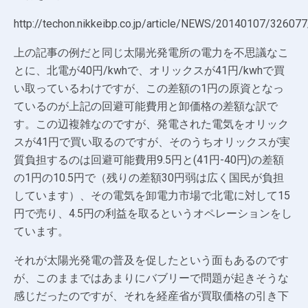
http://techon.nikkeibp.co.jp/article/NEWS/20140107/326077
上の記事の例だと同じ太陽光発電所の電力を不思議なこ
とに、北電が40円/kwhで、オリックスが41円/kwhで買
い取っているわけですが、この差額の1円の原資となっ
ているのが上記の回避可能費用と卸価格の差額な訳で
す。この辺複雑なのですが、発電された電気をオリック
スが41円で買い取るのですが、そのうちオリックスが実
質負担するのは回避可能費用9.5円と(41円-40円)の差額
の1円の10.5円で（残りの差額30円弱は広く国民が負担
しています）、その電気を卸電力市場で北電に対して15
円で売り、4.5円の利益を取るというオペレーションをし
ています。
それが太陽光発電の普及を促したという面もあるのです
が、このままではあまりにバブリーで問題が起きそうな
感じだったのですが、それを経産省が買取価格の引き下