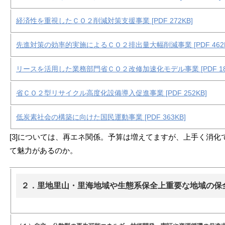
経済性を重視したＣＯ２削減対策支援事業 [PDF 272KB]
先進対策の効率的実施によるＣＯ２排出量大幅削減事業 [PDF 462K
リースを活用した業務部門省ＣＯ２改修加速化モデル事業 [PDF 182
省ＣＯ２型リサイクル高度化設備導入促進事業 [PDF 252KB]
低炭素社会の構築に向けた国民運動事業 [PDF 363KB]
[3]については、再エネ関係。予算は増えてますが、上手く消
て魅力があるのか。
２．里地里山・里海地域や生態系保全上重要な地域の保