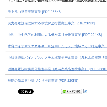
（１）自立・分散型の再生可能エネルギー技術開発・実証や資源循環の促進
洋上風力発電実証事業 [PDF 258KB]
風力発電設備に関する環境保全措置実証事業 [PDF 232KB]
地熱・地中熱等の利用による低炭素社会推進事業 [PDF 224KB]
木質バイオマスエネルギーを活用したモデル地域づくり推進事業 （農林
地域循環型バイオガスシステム構築モデル事業（農林水産省連携事業） [
潮流発電技術実用化推進事業（経済産業省連携事業） [PDF 238KB
離島の低炭素地域づくり推進事業 [PDF 220KB]