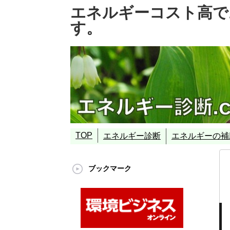
エネルギーコスト高で
す。
TOP
エネルギー診断
エネルギーの補
エネルギーの”診断”
エネルギーとは
エネルギー資源
エネルギーの”変換機器”
エネルギーのプロ：エネルギー診断プロフ
補助金事業の代行
補助金とは
代表的な補助金事
エネルギー使用合理化
ASETT事業（環境
環境省ポテンシャ
創エネ補助金事業
省エネ補助金事業
ブックマーク