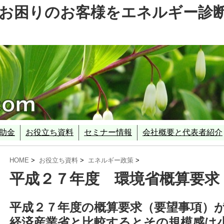
お困りのお客様をエネルギー診
助金
お役立ち資料
セミナー情報
会社概要と代表者紹介
ェッショナル
業
事業(SII)
省）
ル診断事業
エネルギー政策
平成２５年度 経済産業省・環境省 補正予算
平成２７年度 経済産業省
平成２７年度 環境省概算要求
省エネルギー診断に使える補助事業 平成２７年度環境省「経済性
補助金採択分析
HOME
>
お役立ち資料
>
エネルギー政策
>
平成２７年度 環境省概算要求
平成２７年度の概算要求（要望事項）
経済産業省と比較するとその規模感は