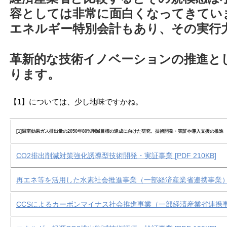
容としては非常に面白くなってきてい
エネルギー特別会計もあり、その実行
革新的な技術イノベーションの推進と
ります。
【1】については、少し地味ですかね。
[1]温室効果ガス排出量の2050年80%削減目標の達成に向けた研究、技術開発・実証や導入支援の推進
CO2排出削減対策強化誘導型技術開発・実証事業 [PDF 210KB]
再エネ等を活用した水素社会推進事業（一部経済産業省連携事業） [PD
CCSによるカーボンマイナス社会推進事業（一部経済産業省連携事業） 