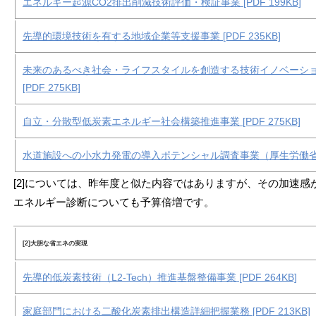
エネルギー起源CO2排出削減技術評価・検証事業 [PDF 199KB]
先導的環境技術を有する地域企業等支援事業 [PDF 235KB]
未来のあるべき社会・ライフスタイルを創造する技術イノベーシ
[PDF 275KB]
自立・分散型低炭素エネルギー社会構築推進事業 [PDF 275KB]
水道施設への小水力発電の導入ポテンシャル調査事業（厚生労働省連携事
[2]については、昨年度と似た内容ではありますが、その加速感
エネルギー診断についても予算倍増です。
[2]大胆な省エネの実現
先導的低炭素技術（L2-Tech）推進基盤整備事業 [PDF 264KB]
家庭部門における二酸化炭素排出構造詳細把握業務 [PDF 213KB]