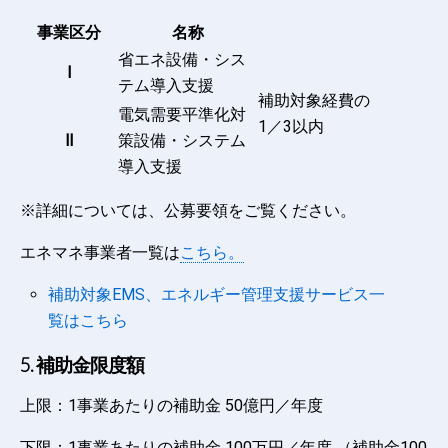
事業区分
名称
省エネ設備・シス
Ⅲ
Ⅰ
テム導入支援
す
補助対象経費の
費
電気需要平準化対
1／3以内
1
Ⅱ
策設備・システム
※
導入支援
※詳細については、公募要領をご覧ください。
エネマネ事業者一覧は
こちら。
補助対象EMS、エネルギー管理支援サービス一
覧はこちら
5. 補助金限度額
上限：1事業あたりの補助金 50億円／年度
下限：1事業あたりの補助金 100万円／年度 （補助金100