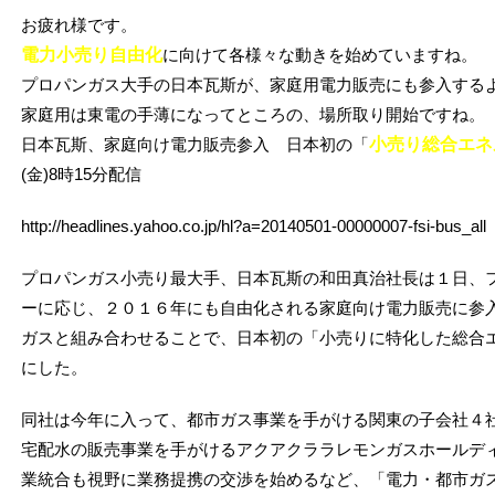
お疲れ様です。
電力小売り自由化
に向けて各様々な動きを始めていますね。
プロパンガス大手の日本瓦斯が、家庭用電力販売にも参入する
家庭用は東電の手薄になってところの、場所取り開始ですね。
日本瓦斯、家庭向け電力販売参入 日本初の「
小売り総合エネ
(金)8時15分配信
http://headlines.yahoo.co.jp/hl?a=20140501-00000007-fsi-bus_all
プロパンガス小売り最大手、日本瓦斯の和田真治社長は１日、
ーに応じ、２０１６年にも自由化される家庭向け電力販売に参
ガスと組み合わせることで、日本初の「小売りに特化した総合
にした。
同社は今年に入って、都市ガス事業を手がける関東の子会社４
宅配水の販売事業を手がけるアクアクララレモンガスホールデ
業統合も視野に業務提携の交渉を始めるなど、「電力・都市ガ