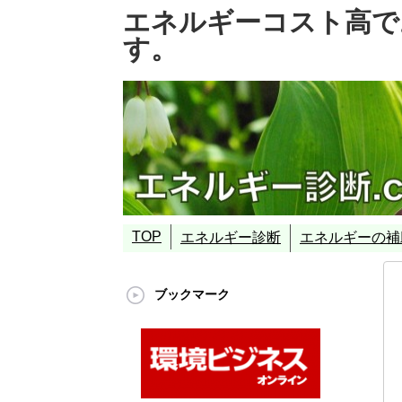
エネルギーコスト高で
す。
TOP
エネルギー診断
エネルギーの補
エネルギーの”診断”
エネルギーとは
エネルギー資源
エネルギーの”変換機器”
エネルギーのプロ：エネルギー診断プロフ
補助金事業の代行
補助金とは
代表的な補助金事
エネルギー使用合理化
ASETT事業（環境
環境省ポテンシャ
創エネ補助金事業
省エネ補助金事業
ブックマーク