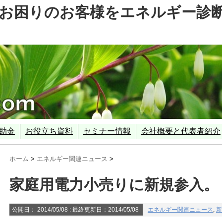
お困りのお客様をエネルギー診
助金
お役立ち資料
セミナー情報
会社概要と代表者紹介
ェッショナル
業
事業(SII)
省）
ル診断事業
エネルギー政策
平成２５年度 経済産業省・環境省 補正予算
平成２７年度 経済産業省
平成２７年度 環境省概算要求
省エネルギー診断に使える補助事業 平成２７年度環境省「経済性
補助金採択分析
ホーム
>
エネルギー関連ニュース
>
家庭用電力小売りに新規参入。
公開日：
2014/05/08
: 最終更新日：2014/05/08
エネルギー関連ニュース
,
新