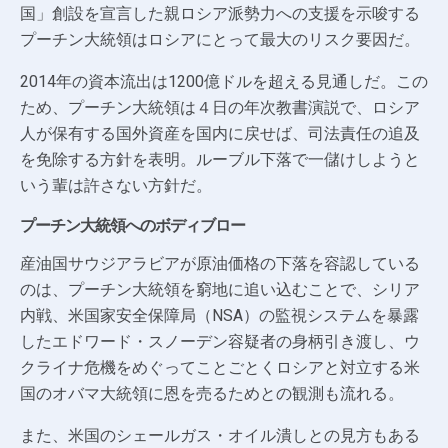
国」創設を宣言した親ロシア派勢力への支援を示唆する
プーチン大統領はロシアにとって最大のリスク要因だ。
2014年の資本流出は1200億ドルを超える見通しだ。この
ため、プーチン大統領は４日の年次教書演説で、ロシア
人が保有する国外資産を国内に戻せば、司法責任の追及
を免除する方針を表明。ルーブル下落で一儲けしようと
いう輩は許さない方針だ。
プーチン大統領へのボディブロー
産油国サウジアラビアが原油価格の下落を容認している
のは、プーチン大統領を窮地に追い込むことで、シリア
内戦、米国家安全保障局（NSA）の監視システムを暴露
したエドワード・スノーデン容疑者の身柄引き渡し、ウ
クライナ危機をめぐってことごとくロシアと対立する米
国のオバマ大統領に恩を売るためとの観測も流れる。
また、米国のシェールガス・オイル潰しとの見方もある