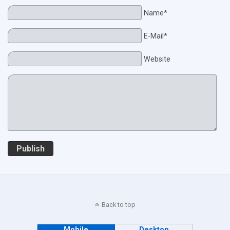
Name*
E-Mail*
Website
Publish
Back to top
Mobile
Desktop