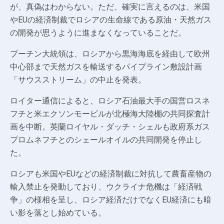
が、真偽はわからない。ただ、確実に言えるのは、米国
やEUの経済制裁でロシアの生命線である原油・天然ガス
の開発が思うように進まなくなっていることだ。
プーチン大統領は、ロシアから黒海海底を経由して欧州
中心部まで天然ガスを輸送するパイプライン敷設計画
「サウスストリーム」の中止を発表。
ロイター通信によると、ロシア石油最大手の国営ロスネ
フチと米エクソンモービルが北極海大陸棚の共同探査計
画を中断。英蘭ロイヤル・ダッチ・シェルも政府系ガス
プロムネフチとのシェールオイルの共同開発を停止し
た。
ロシアも米国やEUなどの経済制裁に対抗して農畜産物の
輸入禁止を発動しており、ウクライナ危機は「経済戦
争」の様相を呈し、ロシア経済だけでなくEU経済にも暗
い影を落とし始めている。