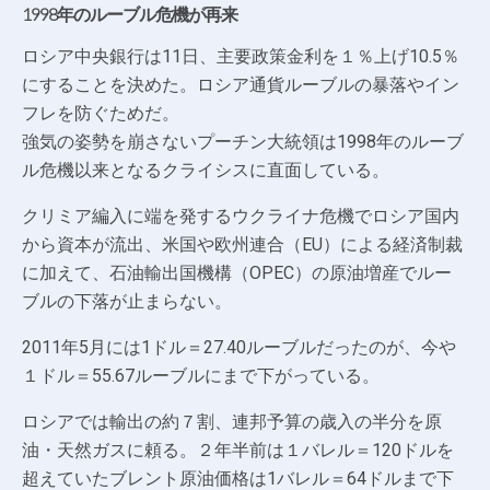
1998年のルーブル危機が再来
ロシア中央銀行は11日、主要政策金利を１％上げ10.5％
にすることを決めた。ロシア通貨ルーブルの暴落やイン
フレを防ぐためだ。
強気の姿勢を崩さないプーチン大統領は1998年のルーブ
ル危機以来となるクライシスに直面している。
クリミア編入に端を発するウクライナ危機でロシア国内
から資本が流出、米国や欧州連合（EU）による経済制裁
に加えて、石油輸出国機構（OPEC）の原油増産でルー
ブルの下落が止まらない。
2011年5月には1ドル＝27.40ルーブルだったのが、今や
１ドル＝55.67ルーブルにまで下がっている。
ロシアでは輸出の約７割、連邦予算の歳入の半分を原
油・天然ガスに頼る。２年半前は１バレル＝120ドルを
超えていたブレント原油価格は1バレル＝64ドルまで下