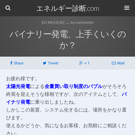
エネルギー診断.com
2014年5月4日 ↔ no comments
バイナリー発電、上手くいくの
か？
Share
Tweet
+ 1
Mail
お疲れ様です。
太陽光発電
による
全量買い取り制度のバブル
がそろそろ
終焉を迎えそうな様相ですが、次のアイテムとして、
バ
イナリ発電
に乗り出しましたね。
しかしこの装置、システム化するには、場所をかなり選
びます。
使えるかどうか、気になるお客様、お気軽にご相談くだ
さい。