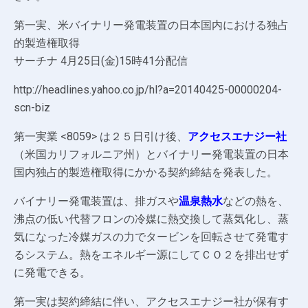
第一実、米バイナリー発電装置の日本国内における独占
的製造権取得
サーチナ 4月25日(金)15時41分配信
http://headlines.yahoo.co.jp/hl?a=20140425-00000204-
scn-biz
第一実業 <8059> は２５日引け後、
アクセスエナジー社
（米国カリフォルニア州）とバイナリー発電装置の日本
国内独占的製造権取得にかかる契約締結を発表した。
バイナリー発電装置は、排ガスや
温泉熱水
などの熱を、
沸点の低い代替フロンの冷媒に熱交換して蒸気化し、蒸
気になった冷媒ガスの力でタービンを回転させて発電す
るシステム。熱をエネルギー源にしてＣＯ２を排出せず
に発電できる。
第一実は契約締結に伴い、アクセスエナジー社が保有す