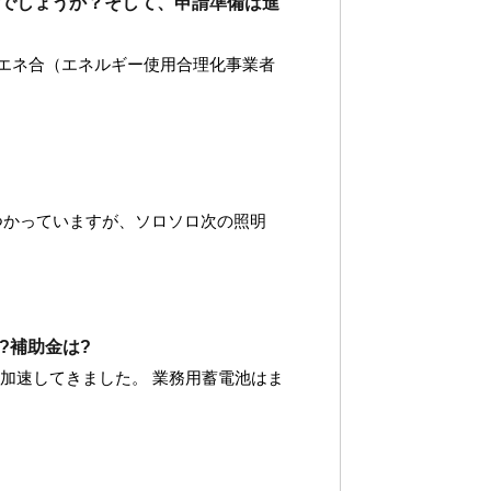
でしょうか？そして、申請準備は進
エネ合（エネルギー使用合理化事業者
あつかっていますが、ソロソロ次の照明
?補助金は?
加速してきました。 業務用蓄電池はま