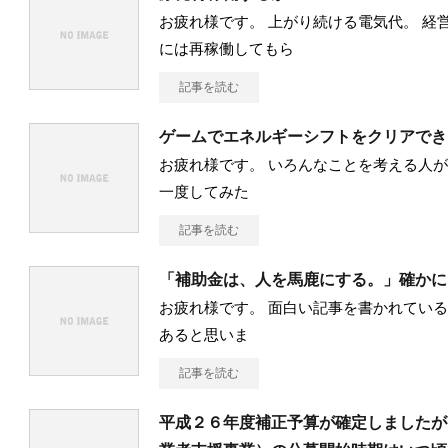
お疲れ様です。 上がり続ける電気代。 経
には再稼働してもら
記事を読む
ゲームでエネルギーシフトをクリアでき
お疲れ様です。 いろんなことを考える人が
一度してみた
記事を読む
「補助金は、人を馬鹿にする。」確かに
お疲れ様です。 面白い記事を書かれている
あると思いま
記事を読む
平成２６年度補正予算が確定しましたが