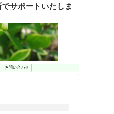
断でサポートいたしま
お問い合わせ
を重視したＣＯ２削減対策支援事業」