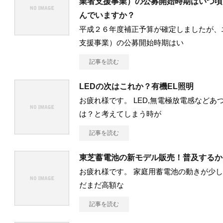
業者支援事業）の公募開始時期はいつ頃
んでいますか？
平成２６年度補正予算が確定しましたが、
支援事業）の公募開始時期はい
記事を読む
LEDの次はこれか？有機EL照明
お疲れ様です。 LED,無電極放電感など
は？と考えてしまう時が
記事を読む
東芝蓄電池の新モデル販売！普及するか
お疲れ様です。 家庭用蓄電池の動きが少し
だまだ高額な
記事を読む