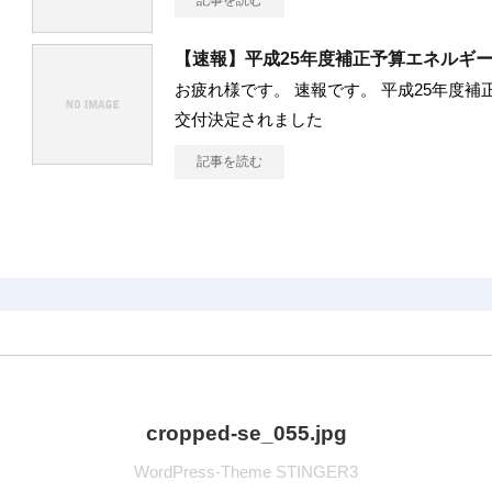
記事を読む
【速報】平成25年度補正予算エネルギ
お疲れ様です。 速報です。 平成25年度
交付決定されました
記事を読む
cropped-se_055.jpg
WordPress-Theme STINGER3