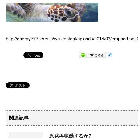
http://energy777.xsrv.jp/wp-content/uploads/2014/03/cropped-se_
関連記事
原発再稼働するか?