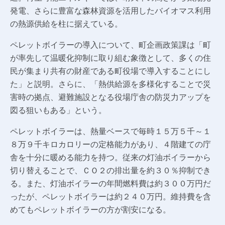
発電、さらに豊富な森林資源を活用したバイオマス利用
の熱源供給を柱に据えている。
ペレットボイラーの導入について、町企画政策課は「町
が率先して温暖化抑制に取り組む象徴として、多くの住
民が集まり共有の財産である町役場で導入することにし
た」と説明。さらに、「熱供給源を多様化することで災
害時の拠点、避難施設となる役場庁舎の防災力アップを
図る狙いもある」という。
ペレットボイラーは、熱量ベースで毎時１５万５千～１
８万９千キロカロリーの定格能力があり、４階建ての庁
舎を十分に暖める能力を持つ。従来の灯油ボイラーから
切り替えることで、ＣＯ２の排出量を約３０％抑制でき
る。また、灯油ボイラーの年間燃料費は約３００万円だ
ったが、ペレットボイラーは約２４０万円。維持費を含
めてもペレットボイラーの方が割安になる。