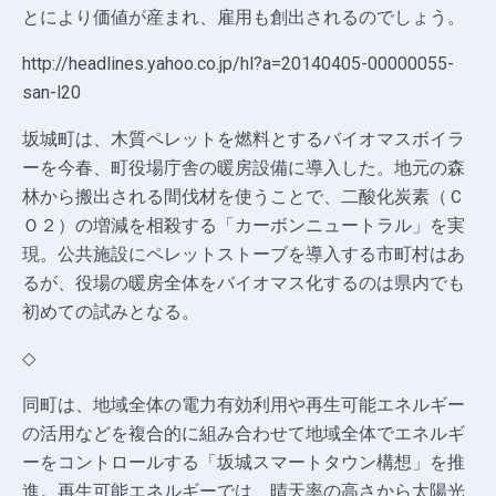
とにより価値が産まれ、雇用も創出されるのでしょう。
http://headlines.yahoo.co.jp/hl?a=20140405-00000055-
san-l20
坂城町は、木質ペレットを燃料とするバイオマスボイラ
ーを今春、町役場庁舎の暖房設備に導入した。地元の森
林から搬出される間伐材を使うことで、二酸化炭素（Ｃ
Ｏ２）の増減を相殺する「カーボンニュートラル」を実
現。公共施設にペレットストーブを導入する市町村はあ
るが、役場の暖房全体をバイオマス化するのは県内でも
初めての試みとなる。
◇
同町は、地域全体の電力有効利用や再生可能エネルギー
の活用などを複合的に組み合わせて地域全体でエネルギ
ーをコントロールする「坂城スマートタウン構想」を推
進。再生可能エネルギーでは、晴天率の高さから太陽光