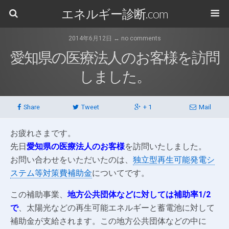
エネルギー診断.com
2014年6月12日 ↔ no comments
愛知県の医療法人のお客様を訪問
しました。
Share
Tweet
+ 1
Mail
お疲れさまです。
先日
愛知県の医療法人のお客様
を訪問いたしました。
お問い合わせをいただいたのは、
独立型再生可能発電シ
ステム等対策費補助金
についてです。
この補助事業、
地方公共団体などに対しては補助率1/2
で
、太陽光などの再生可能エネルギーと蓄電池に対して
補助金が支給されます。この地方公共団体などの中に