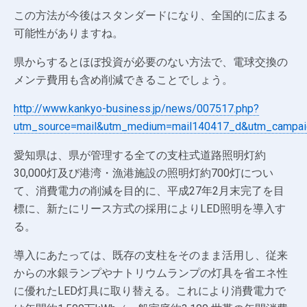
この方法が今後はスタンダードになり、全国的に広まる
可能性がありますね。
県からするとほぼ投資が必要のない方法で、電球交換の
メンテ費用も含め削減できることでしょう。
http://www.kankyo-business.jp/news/007517.php?
utm_source=mail&utm_medium=mail140417_d&utm_campai
愛知県は、県が管理する全ての支柱式道路照明灯約
30,000灯及び港湾・漁港施設の照明灯約700灯につい
て、消費電力の削減を目的に、平成27年2月末完了を目
標に、新たにリース方式の採用によりLED照明を導入す
る。
導入にあたっては、既存の支柱をそのまま活用し、従来
からの水銀ランプやナトリウムランプの灯具を省エネ性
に優れたLED灯具に取り替える。これにより消費電力で