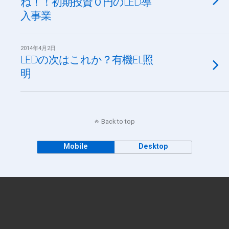
ね！！初期投資０円のLED導
入事業
2014年4月2日
LEDの次はこれか？有機EL照
明
Back to top
Mobile
Desktop