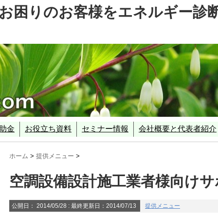
お困りのお客様をエネルギー診
助金
お役立ち資料
セミナー情報
会社概要と代表者紹介
ェッショナル
業
事業(SII)
省）
ル診断事業
エネルギー政策
平成２５年度 経済産業省・環境省 補正予算
平成２７年度 経済産業省
平成２７年度 環境省概算要求
省エネルギー診断に使える補助事業 平成２７年度環境省「経済性
補助金採択分析
ホーム
>
提供メニュー
>
空調設備設計施工業者様向けサ
公開日：
2014/05/28
: 最終更新日：2014/07/13
提供メニュー