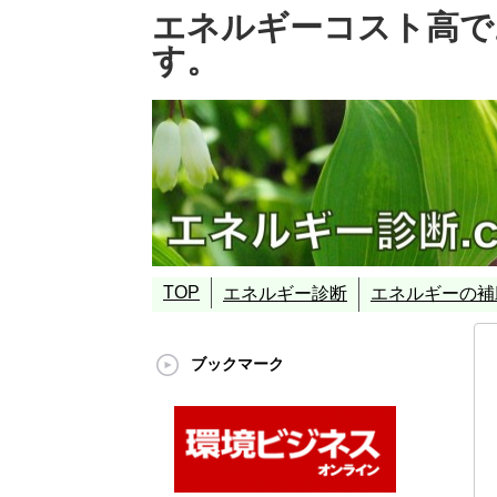
エネルギーコスト高で
す。
TOP
エネルギー診断
エネルギーの補
エネルギーの”診断”
エネルギーとは
エネルギー資源
エネルギーの”変換機器”
エネルギーのプロ：エネルギー診断プロフ
補助金事業の代行
補助金とは
代表的な補助金事
エネルギー使用合理化
ASETT事業（環境
環境省ポテンシャ
創エネ補助金事業
省エネ補助金事業
ブックマーク